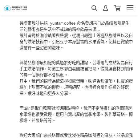
芸塔爾​​咖啡烘焙 yuntarr coffee 命名發想來自於品嚐咖啡是生
活的藝術亦是生活中不或缺的精神飲品來源...
設計者對於咖啡執著與熱愛，從親自嚴選上等極品咖啡豆以及自
身的烘焙技術中，引出豆子本身豐富的水果香氣，使其在微酸中
還帶有一些甜蜜的滋味。
與精品咖啡最相配的莫過於好吃的甜點，芸塔爾的甜點皆為自行
手工烘焙製作，每道工序都由老闆親自把關，從挑選食材到製作
的每一個過程都不會馬虎。
其中，我們的招牌為糖漬柳橙磅蛋糕，味道香甜濃郁，扎實的蛋
糕加上甜而不膩的柳橙，堪稱絕配，也很適合當作送禮的好選
擇，讓好味道和更多人分享。
​而tarr 是取自韓國對塔類甜點稱呼，我們不定時推出的季節限定
水果塔也很受歡迎，選用台灣出產的當季水果，製作草莓塔、檸
檬塔、芒果塔等等。
歡迎大家親自來芸塔爾感受沈浸在精品咖啡裡的滋味，並品嚐我