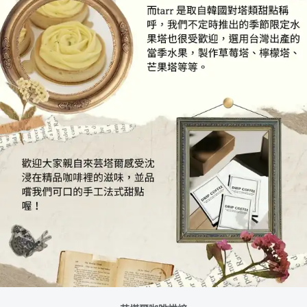
芸塔爾咖啡烘焙
-
地址：高雄市左營區民族一路1016-6號 (近高雄榮總、新莊高中)